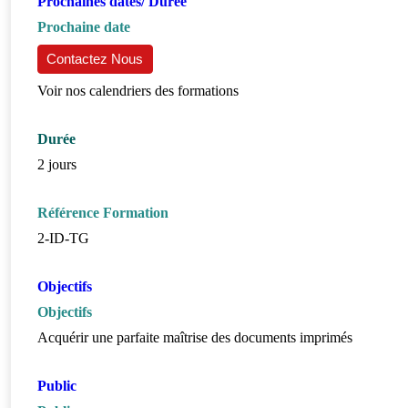
Prochaines dates/ Durée
Prochaine date
Contactez Nous
Voir nos calendriers des formations
Durée
2 jours
Référence Formation
2-ID-TG
Objectifs
Objectifs
Acquérir une parfaite maîtrise des documents imprimés
Public