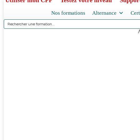
Utiliser mon CPF
Testez votre niveau
Support
Nos formations
Alternance
Cert
V
A