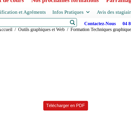
 de cours
Nos prochaines formations
Parraina
ification et Agréments
Infos Pratiques
Avis des stagiai
Contactez-Nous
04 8
ous êtes ici :
ccueil
Outils graphiques et Web
Formation Techniques graphiqu
Télécharger en PDF