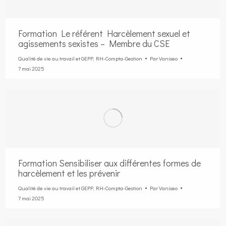
Formation Le référent Harcèlement sexuel et
agissements sexistes – Membre du CSE
Qualité de vie au travail et GEPP
,
RH-Compta-Gestion
Par
Vaniseo
7 mai 2025
Formation Sensibiliser aux différentes formes de
harcèlement et les prévenir
Qualité de vie au travail et GEPP
,
RH-Compta-Gestion
Par
Vaniseo
7 mai 2025