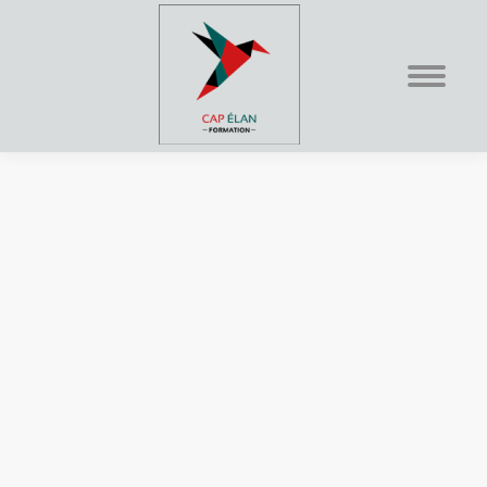
Vous êtes ici :
Titre
Intervenant Educatif Petite
Enfance
(IEPE)
Un métier d’engagement, de bienveillance et
d’éveil
Le Titre Professionnel Intervenant Éducatif Petite Enfance est fait
pour vous !
Intervenant Éducatif Petite Enfance