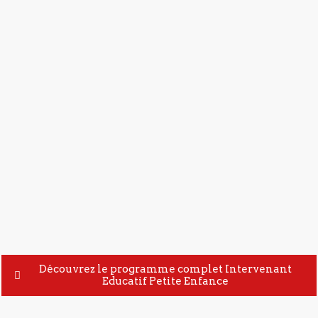
Débouchés professionnels
d’auxiliaire
petite enfance
d’assistant accueil petite enfance
d’assistant éducatif
petite enfance
Secteurs d’activités :
Découvrez le programme complet Intervenant
Educatif Petite Enfance