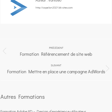
Auteur :
Vaniseo
http://capelan2021.bk-sites.com
Navigation
article
PRÉCÉDENT
Formation Référencement de site web
Article
précédent
SUIVANT
:
Formation Mettre en place une campagne AdWords
Article
suivant
:
Autres Formations
Formation Adobe XD – Design d’expérience utilisateur