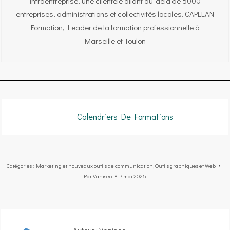
intraentreprise, une clientèle allant au-delà de 5000
entreprises, administrations et collectivités locales. CAPELAN
Formation, Leader de la formation professionnelle à
Marseille et Toulon
Calendriers De Formations
Catégories :
Marketing et nouveaux outils de communication
,
Outils graphiques et Web
Par
Vaniseo
7 mai 2025