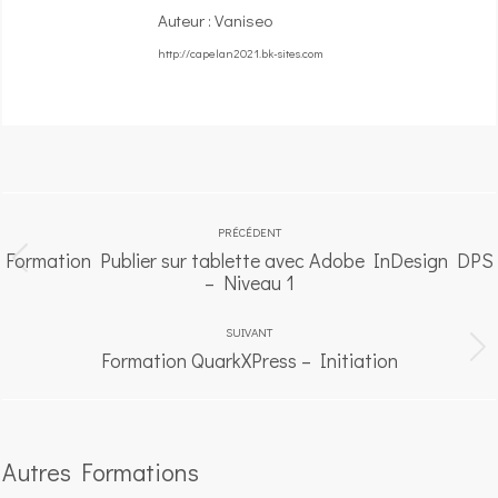
Auteur :
Vaniseo
http://capelan2021.bk-sites.com
Navigation
article
PRÉCÉDENT
Formation Publier sur tablette avec Adobe InDesign DPS
Article
– Niveau 1
précédent
:
SUIVANT
Formation QuarkXPress – Initiation
Article
suivant
:
Autres Formations