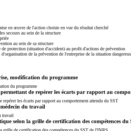
mise en œuvre de l'action choisie en vue du résultat cherché
des secours au sein de la structure
priée
ention au sein de sa structure
e protection (situation d'accident) au profit d'actions de prévention
 d'organisation de la prévention de l'entreprise de la situation dangereu
eprise, modification du programme
fication du programme
és permettant de repérer les écarts par rapport au com
 de repérer les écarts par rapport au comportement attendu du SST
 médecin du travail
 travail
tique selon la grille de certification des compétences d
 la grille de certification des compétences du SST de l'INRS