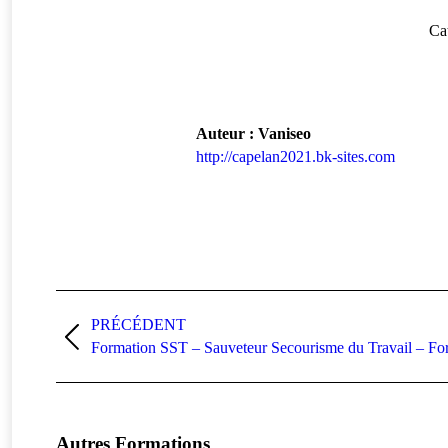
Ca
Auteur :
Vaniseo
http://capelan2021.bk-sites.com
Navigation
PRÉCÉDENT
article
Article
Formation SST – Sauveteur Secourisme du Travail – Form
précédent
:
Autres Formations