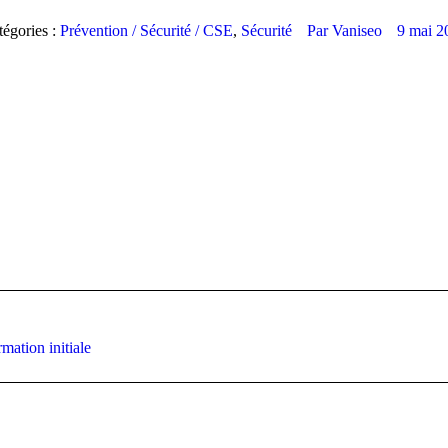
tégories :
Prévention / Sécurité / CSE
,
Sécurité
Par
Vaniseo
9 mai 2
Article
ation initiale
suivant
: