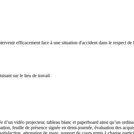
rvenir efficacement face à une situation d'accident dans le respect de l
isant sur le lieu de travail
ée d’un vidéo projecteur, tableau blanc et paperboard ainsi qu’un ordina
uation, feuille de présence signée en demi-journée, évaluation des acqui
 satisfaction, attestation de stage, support de cours remis à chaque par