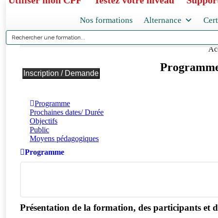
Utiliser mon CPF
Testez votre niveau
Support
Nos formations
Alternance
Cert
Formation MAC SST - Maintien et act
Vou
Ac
Programme 
Inscription / Demande
Programme
Prochaines dates/ Durée
Objectifs
Public
Moyens pédagogiques
Programme
Présentation de la formation, des participants et de