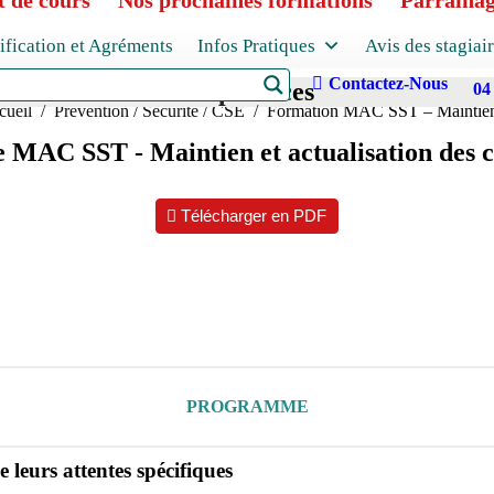
 de cours
Nos prochaines formations
Parraina
ification et Agréments
Infos Pratiques
Avis des stagiai
Contactez-Nous
ualisation des compétences
04
s êtes ici :
cueil
Prévention / Sécurité / CSE
Formation MAC SST – Mainti
MAC SST - Maintien et actualisation des 
Télécharger en PDF
PROGRAMME
 leurs attentes spécifiques