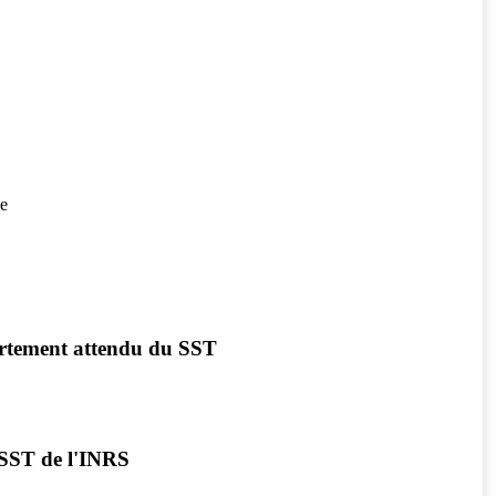
se
portement attendu du SST
u SST de l'INRS