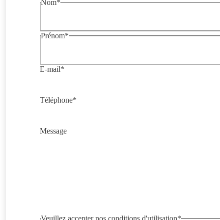
Nom
*
Nom
Prénom
*
Prénom
E-mail
*
Téléphone
*
Message
Veuillez accepter nos conditions d'utilisation
*