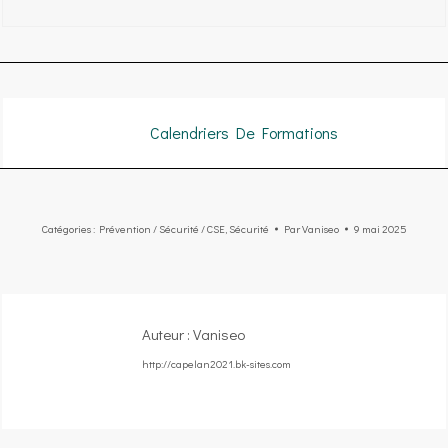
Calendriers De Formations
Catégories :
Prévention / Sécurité / CSE
,
Sécurité
Par
Vaniseo
9 mai 2025
Auteur :
Vaniseo
http://capelan2021.bk-sites.com