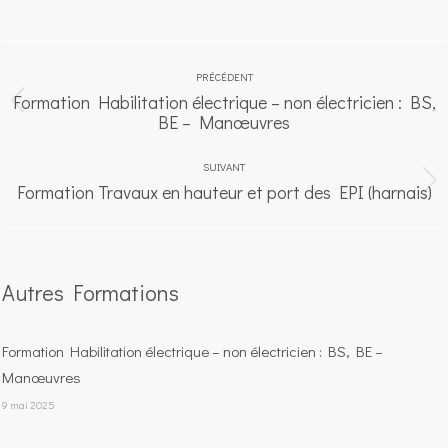
Navigation
article
PRÉCÉDENT
Formation Habilitation électrique – non électricien : BS,
Article
BE – Manœuvres
précédent
:
SUIVANT
Formation Travaux en hauteur et port des EPI (harnais)
Article
suivant
:
Autres Formations
Formation Habilitation électrique – non électricien : BS, BE –
Manœuvres
9 mai 2025