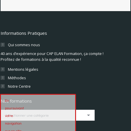
Informations Pratiques
Qui sommes nous
40 ans d’expérience pour CAP ELAN Formation, ça compte !
Profitez de formations à la qualité reconnue !
Mentions légales
Méthodes
Notre Centre
En
Nos formations
poursuivant
Nos
votre
formations
navigation
sur ce site,