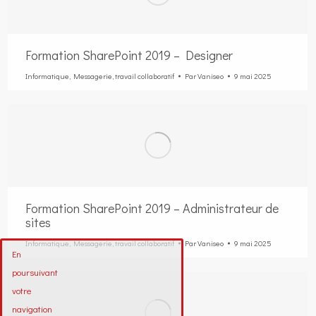
Formation SharePoint 2019 – Designer
Informatique
,
Messagerie
,
travail collaboratif
Par
Vaniseo
9 mai 2025
Formation SharePoint 2019 – Administrateur de
sites
Informatique
,
Messagerie
,
travail collaboratif
Par
Vaniseo
9 mai 2025
En
poursuivant
votre
navigation